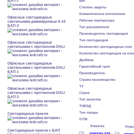
БАП-1
Вес
Степень защиты
Климатическое исполнение
Офисные светодиодные
Рабочая температура
светильники диммируемые 0-10
БАП-3
Тип рассеивателя
Производитель светодиодов
Тип светодиодов
Офисные светодиодные
светильники с протоколом DALI
Количество светодиодных плат
Количество светодиодов на пла
Драйвер
Офисные светодиодные
Гарантийный срок
светильники с протоколом DALI
БАП-1
Производитель
Страна производства
ТУ
Офисные светодиодные
светильники с протоколом DALI
Серия
БАП-3
Тип засветки
ТНВЭД
Тип товара
Cветодиодные панели
GTIN
Этикетка
Упак
Cветодиодные панели с БАП