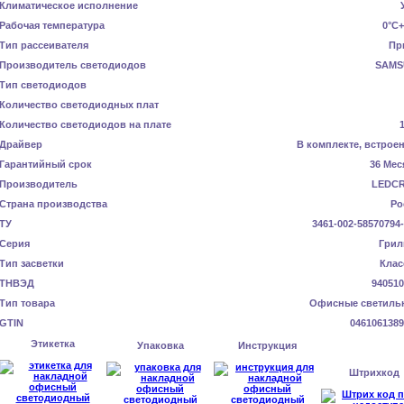
Климатическое исполнение
Рабочая температура
0°C+
Тип рассеивателя
Пр
Производитель светодиодов
SAMS
Тип светодиодов
Количество светодиодных плат
Количество светодиодов на плате
Драйвер
В комплекте, встрое
Гарантийный срок
36 Мес
Производитель
LEDC
Страна производства
Ро
ТУ
3461-002-58570794
Серия
Грил
Тип засветки
Клас
ТНВЭД
940510
Тип товара
Офисные светиль
GTIN
0461061389
Этикетка
Упаковка
Инструкция
Штрихкод