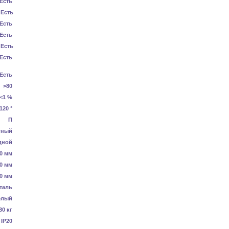
Есть
Есть
Есть
Есть
Есть
Есть
Есть
>80
<1 %
120 °
П
тный
дной
0 мм
0 мм
0 мм
таль
елый
80 кг
IP20