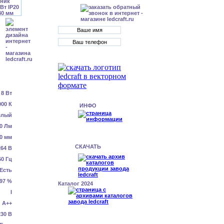
8 Вт
000 К
ИНФО
елый
0 Лм
0 мм
СКАЧАТЬ
64 В
60 Гц
Есть
.97 %
Каталог 2024
I
А++
230 В