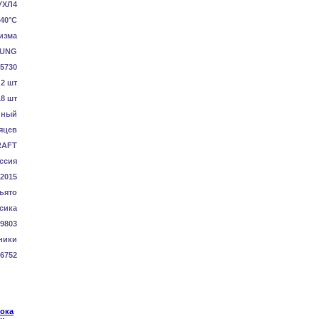
УХЛ4
40°C
изма
UNG
5730
2 шт
18 шт
нный
яцев
RAFT
ссия
-2015
ьято
сика
9803
ники
6752