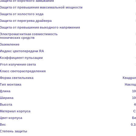
Защита от короткого замыкания
Защита от превышения максимальной мощности
Защита от холостого хода
Защита от перегрева драйвера
Защита от превышения выходного напряжения
Электромагнитная совместимость
технических средств
Заземление
Индекс цветопередачи RA
Коэффициент пульсации
Угол излучения света
Класс светораспределения
Форма светильника
Квадра
Тип монтажа
Накла
Длина
10
Ширина
10
Высота
4
Материал корпуса
С
Цвет корпуса
Б
Вес
0.1
Степень защиты