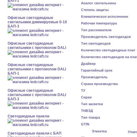
БАП-1
Аналог светильника
Степень защиты
Климатическое исполнение
Офисные светодиодные
светильники диммируемые 0-10
Рабочая температура
БАП-3
Тип рассеивателя
Производитель светодиодов
Офисные светодиодные
Тип светодиодов
светильники с протоколом DALI
Количество светодиодных плат
Количество светодиодов на пла
Драйвер
Офисные светодиодные
светильники с протоколом DALI
Гарантийный срок
БАП-1
Производитель
Страна производства
Офисные светодиодные
ТУ
светильники с протоколом DALI
Серия
БАП-3
Тип засветки
ТНВЭД
Cветодиодные панели
Тип товара
GTIN
Этикетка
Упак
Cветодиодные панели с БАП